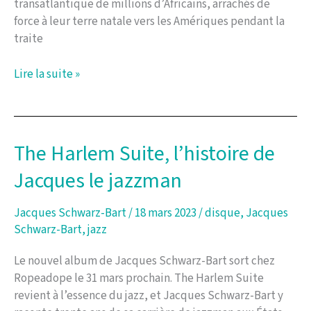
transatlantique de millions d’Africains, arrachés de
force à leur terre natale vers les Amériques pendant la
traite
« The
Lire la suite »
Crossing »,
Premier
Single
de
The Harlem Suite, l’histoire de
l’Album
Jacques le jazzman
à
Venir
de
Jacques Schwarz-Bart
/
18 mars 2023
/
disque
,
Jacques
Jacques
Schwarz-Bart
,
jazz
Schwarz-
Le nouvel album de Jacques Schwarz-Bart sort chez
Bart
Ropeadope le 31 mars prochain. The Harlem Suite
et
revient à l’essence du jazz, et Jacques Schwarz-Bart y
Gregory