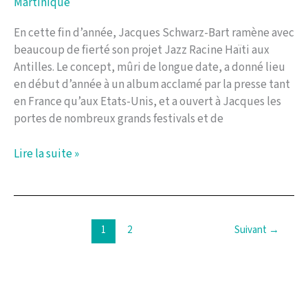
Martinique
En cette fin d’année, Jacques Schwarz-Bart ramène avec
beaucoup de fierté son projet Jazz Racine Haïti aux
Antilles. Le concept, mûri de longue date, a donné lieu
en début d’année à un album acclamé par la presse tant
en France qu’aux Etats-Unis, et a ouvert à Jacques les
portes de nombreux grands festivals et de
Jazz
Lire la suite »
Racine
Haïti
en
concert
1
2
Suivant
→
en
Guadeloupe
et
en
Martinique