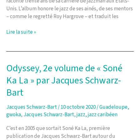
raconte trente ans de sa carrière de jazzman aux États-
Privat
Unis. L’album honore le jazz de ses ainés, de ses mentors
– comme le regretté Roy Hargrove – et traduit les
The
Lire la suite »
Harlem
Suite,
l’histoire
de
Odyssey, 2e volume de « Soné
Jacques
Ka La » par Jacques Schwarz-
le
jazzman
Bart
Jacques Schwarz-Bart
/
10 octobre 2020
/
Guadeloupe
,
gwoka
,
Jacques Schwarz-Bart
,
jazz
,
jazz caribéen
C’est en 2005 que sortait Soné Ka La, première
publication de Jacques Schwarz-Bart autour du