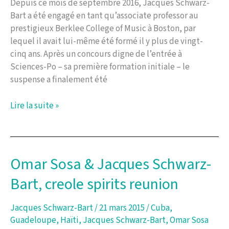
Depuis ce mois de septembre 2016, Jacques Schwarz-
Bart a été engagé en tant qu’associate professor au
prestigieux Berklee College of Music à Boston, par
lequel il avait lui-même été formé il y plus de vingt-
cinq ans. Après un concours digne de l’entrée à
Sciences-Po – sa première formation initiale – le
suspense a finalement été
Jacques
Lire la suite »
Schwarz-
Bart
enseigne
à
Omar Sosa & Jacques Schwarz-
Berklee
Bart, creole spirits reunion
Jacques Schwarz-Bart
/
21 mars 2015
/
Cuba
,
Guadeloupe
,
Haïti
,
Jacques Schwarz-Bart
,
Omar Sosa