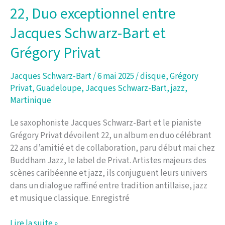
Nouvelle
22, Duo exceptionnel entre
biographie
Jacques Schwarz-Bart et
signée
Esther
Grégory Privat
Eloidin
Jacques Schwarz-Bart
/
6 mai 2025
/
disque
,
Grégory
Privat
,
Guadeloupe
,
Jacques Schwarz-Bart
,
jazz
,
Martinique
Le saxophoniste Jacques Schwarz-Bart et le pianiste
Grégory Privat dévoilent 22, un album en duo célébrant
22 ans d’amitié et de collaboration, paru début mai chez
Buddham Jazz, le label de Privat. Artistes majeurs des
scènes caribéenne et jazz, ils conjuguent leurs univers
dans un dialogue raffiné entre tradition antillaise, jazz
et musique classique. Enregistré
22,
Lire la suite »