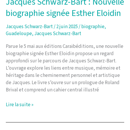
Jacques Schwarz-Bart : Nouvelle
Jacques
biographie signée Esther Eloidin
Schwarz-
Bart
Jacques Schwarz-Bart
/
2 juin 2025
/
biographie
,
Guadeloupe
,
Jacques Schwarz-Bart
Parue le 5 mai aux éditions Caraïbéditions, une nouvelle
biographie signée Esther Eloidin propose un regard
approfondi sur le parcours de Jacques Schwarz-Bart.
L’ouvrage explore les liens entre musique, mémoire et
héritage dans le cheminement personnel et artistique
de Jacques. Le livre s’ouvre sur un prologue de Roland
Brival et comprend un cahier central illustré
Jacques
Lire la suite »
Schwarz-
Bart
: