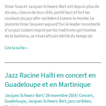
Omar Sosa et Jacques Schwarz-Bart ont depuis plus de
dix ans, chacun de leur côté, porté haut et fort les
couleurs du jazz afro-caribéen à travers le monde. Le
pianiste Omar Sosa est aujourd’hui le leader incontesté
d’un jazz cubain inspiré par les traditions spirituelles
de la Santeria, ce rituel africain hérité du temps de
Omar
Lire la suite »
Sosa
&
Jacques
Schwarz-
Jazz Racine Haïti en concert en
Bart,
Guadeloupe et en Martinique
creole
spirits
reunion
Jacques Schwarz-Bart
/
26 novembre 2014
/
Concert
,
Guadeloupe
,
Jacques Schwarz-Bart
,
jazz caribéen
,