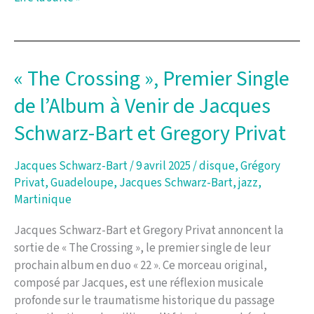
Duo
exceptionnel
entre
Jacques
« The Crossing », Premier Single
Schwarz-
de l’Album à Venir de Jacques
Bart
et
Schwarz-Bart et Gregory Privat
Grégory
Privat
Jacques Schwarz-Bart
/
9 avril 2025
/
disque
,
Grégory
Privat
,
Guadeloupe
,
Jacques Schwarz-Bart
,
jazz
,
Martinique
Jacques Schwarz-Bart et Gregory Privat annoncent la
sortie de « The Crossing », le premier single de leur
prochain album en duo « 22 ». Ce morceau original,
composé par Jacques, est une réflexion musicale
profonde sur le traumatisme historique du passage