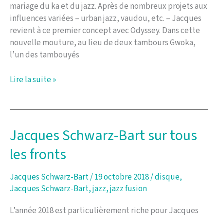
mariage du ka et du jazz. Après de nombreux projets aux
influences variées – urban jazz, vaudou, etc. – Jacques
revient à ce premier concept avec Odyssey. Dans cette
nouvelle mouture, au lieu de deux tambours Gwoka,
l’un des tambouyés
Odyssey,
Lire la suite »
2e
volume
de
« Soné
Jacques Schwarz-Bart sur tous
Ka
les fronts
La »
par
Jacques
Jacques Schwarz-Bart
/
19 octobre 2018
/
disque
,
Schwarz-
Jacques Schwarz-Bart
,
jazz
,
jazz fusion
Bart
L’année 2018 est particulièrement riche pour Jacques