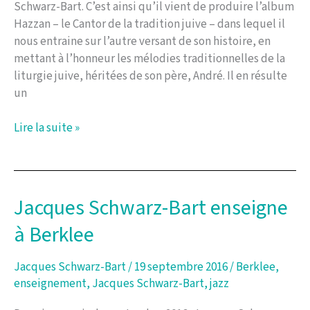
Schwarz-Bart. C’est ainsi qu’il vient de produire l’album
Hazzan – le Cantor de la tradition juive – dans lequel il
nous entraine sur l’autre versant de son histoire, en
mettant à l’honneur les mélodies traditionnelles de la
liturgie juive, héritées de son père, André. Il en résulte
un
Jacques
Lire la suite »
Schwarz-
Bart
sur
tous
Jacques Schwarz-Bart enseigne
les
à Berklee
fronts
Jacques Schwarz-Bart
/
19 septembre 2016
/
Berklee
,
enseignement
,
Jacques Schwarz-Bart
,
jazz