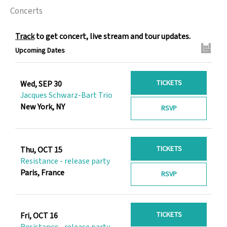
Concerts
Track
to get concert, live stream and tour updates.
Upcoming Dates
TICKETS
Wed, SEP 30
Jacques Schwarz-Bart Trio
New York, NY
RSVP
TICKETS
Thu, OCT 15
Resistance - release party
Paris, France
RSVP
TICKETS
Fri, OCT 16
Resistance - release party