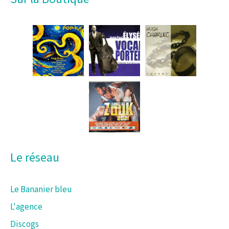
h
e
r
c
h
e
r
:
Le réseau
Le Bananier bleu
L'agence
Discogs