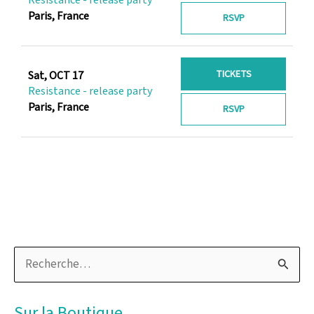
Paris, France
RSVP
TICKETS
Sat, OCT 17
Resistance - release party
Paris, France
RSVP
R
e
c
Sur la Boutique