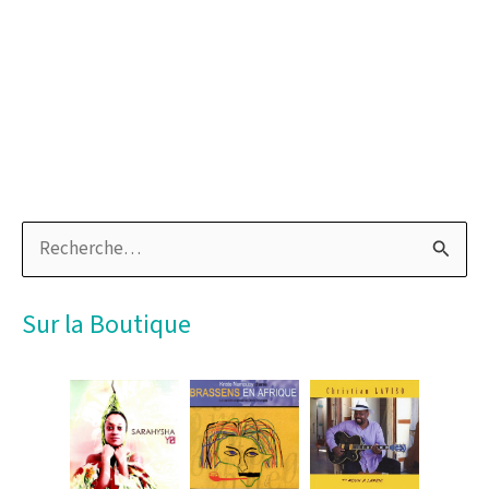
R
e
c
Sur la Boutique
h
e
r
c