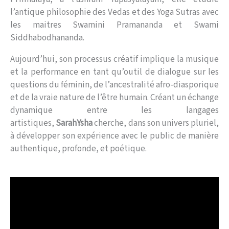
l’antique philosophie des Vedas et des Yoga Sutras avec
les maitres Swamini Pramananda et Swami
Siddhabodhananda.
Aujourd’hui, son processus créatif implique la musique
et la performance en tant qu’outil de dialogue sur les
questions du féminin, de l’ancestralité afro-diasporique
et de la vraie nature de l’être humain. Créant un échange
dynamique entre les langages
artistiques,
SarahYsha
cherche, dans son univers pluriel,
à développer son expérience avec le public de manière
authentique, profonde, et poétique.