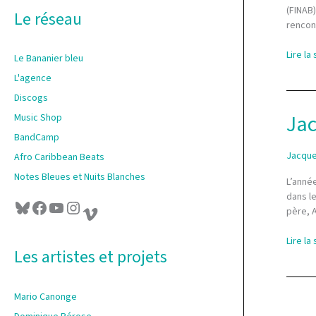
r
(FINAB
Le réseau
rencon
:
Panoni
Lire la 
Le Bananier bleu
en
L'agence
concer
Discogs
au
FINAB
Jac
Music Shop
2025
BandCamp
Jacque
Afro Caribbean Beats
Notes Bleues et Nuits Blanches
L’année
dans le
Bluesky
Facebook
YouTube
Instagram
Vimeo
père, A
Jacqu
Lire la 
Les artistes et projets
Schwar
Bart
sur
Mario Canonge
tous
les