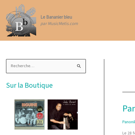
Aller
au
contenu
Le Bananier bleu
par MusicMetis.com
R
e
c
Sur la Boutique
h
e
r
Pan
c
h
Panoni
e
Le 28 f