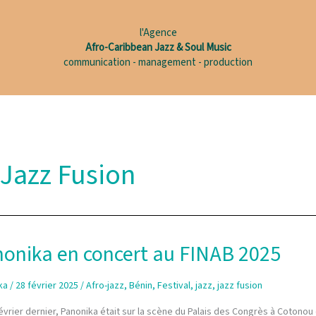
l'Agence
Afro-Caribbean Jazz & Soul Music
communication - management - production
Jazz Fusion
onika en concert au FINAB 2025
ka
/
28 février 2025
/
Afro-jazz
,
Bénin
,
Festival
,
jazz
,
jazz fusion
évrier dernier, Panonika était sur la scène du Palais des Congrès à Cotonou d