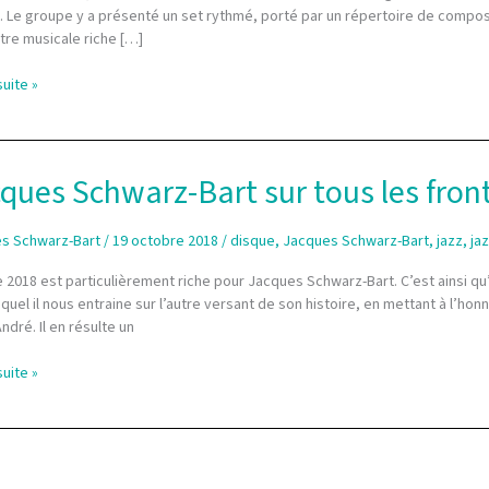
). Le groupe y a présenté un set rythmé, porté par un répertoire de composi
tre musicale riche […]
ka
suite »
t
ques Schwarz-Bart sur tous les fron
s Schwarz-Bart
/
19 octobre 2018
/
disque
,
Jacques Schwarz-Bart
,
jazz
,
ja
 2018 est particulièrement riche pour Jacques Schwarz-Bart. C’est ainsi qu’il
quel il nous entraine sur l’autre versant de son histoire, en mettant à l’honn
ndré. Il en résulte un
es
suite »
z-