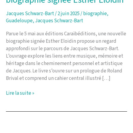
Jacques Schwarz-Bart
/
2 juin 2025
/
biographie
,
Guadeloupe
,
Jacques Schwarz-Bart
Parue le 5 mai aux éditions Caraïbéditions, une nouvelle
biographie signée Esther Eloidin propose un regard
approfondi sur le parcours de Jacques Schwarz-Bart.
L’ouvrage explore les liens entre musique, mémoire et
héritage dans le cheminement personnel et artistique
de Jacques. Le livre s’ouvre sur un prologue de Roland
Brival et comprend un cahier central illustré […]
Jacques
Lire la suite »
Schwarz-
Bart
:
Nouvelle
biographie