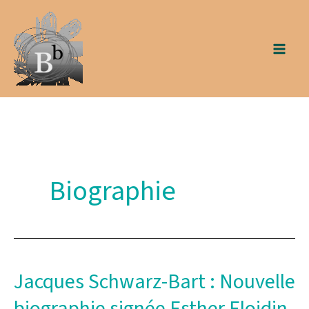
Aller
au
contenu
Biographie
Jacques Schwarz-Bart : Nouvelle
biographie signée Esther Eloidin