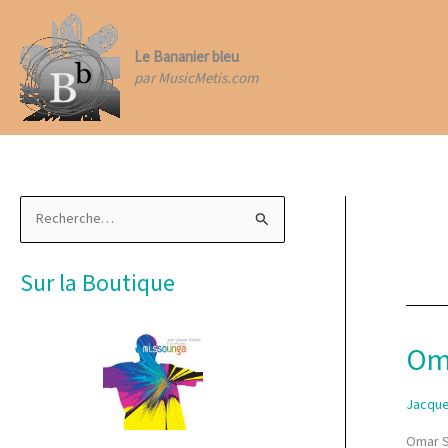
Aller
au
contenu
Le Bananier bleu
par MusicMetis.com
R
e
c
Sur la Boutique
h
e
r
Oma
c
h
Jacque
e
Omar So