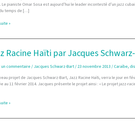
Le pianiste Omar Sosa est aujourd’hui le leader incontesté d’un jazz cubain in
 du temps de […]
suite »
es
z-
z Racine Haïti par Jacques Schwarz-
r un commentaire
/
Jacques Schwarz-Bart
/
23 novembre 2013
/
Caraïbe
,
di
n
eau projet de Jacques Schwarz-Bart, Jazz Racine Haïti, verra le jour en fév
ée au 11 février 2014. Jacques présente le projet ainsi : « Le projet jazz-
suite »
es
z-