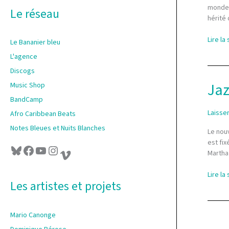
r
monde. 
Le réseau
hérité
:
Omar
Lire la 
Le Bananier bleu
Sosa
L'agence
&
Discogs
Jacqu
Schwar
Jaz
Music Shop
Bart,
BandCamp
creole
Laisse
Afro Caribbean Beats
spirits
reunio
Notes Bleues et Nuits Blanches
Le nouv
est fix
Bluesky
Facebook
YouTube
Instagram
Vimeo
Martha
Jazz
Lire la 
Les artistes et projets
Racine
Haïti
par
Mario Canonge
Jacqu
Schwar