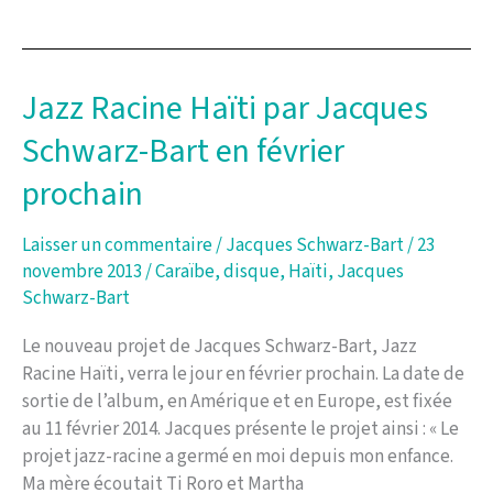
Schwarz-
Bart
en
résidence
Jazz Racine Haïti par Jacques
à
Schwarz-Bart en février
l’Opéra
de
prochain
Lyon
Laisser un commentaire
/
Jacques Schwarz-Bart
/
23
novembre 2013
/
Caraïbe
,
disque
,
Haïti
,
Jacques
Schwarz-Bart
Le nouveau projet de Jacques Schwarz-Bart, Jazz
Racine Haïti, verra le jour en février prochain. La date de
sortie de l’album, en Amérique et en Europe, est fixée
au 11 février 2014. Jacques présente le projet ainsi : « Le
projet jazz-racine a germé en moi depuis mon enfance.
Ma mère écoutait Ti Roro et Martha