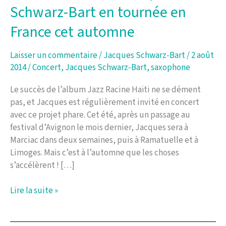
Schwarz-Bart en tournée en
France cet automne
Laisser un commentaire
/
Jacques Schwarz-Bart
/
2 août
2014
/
Concert
,
Jacques Schwarz-Bart
,
saxophone
Le succès de l’album Jazz Racine Haïti ne se dément
pas, et Jacques est régulièrement invité en concert
avec ce projet phare. Cet été, après un passage au
festival d’Avignon le mois dernier, Jacques sera à
Marciac dans deux semaines, puis à Ramatuelle et à
Limoges. Mais c’est à l’automne que les choses
s’accélèrent ! […]
Le
Lire la suite »
Jazz
Racine