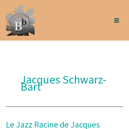
Aller
au
contenu
Jacques Schwarz-
Bart
Le Jazz Racine de Jacques