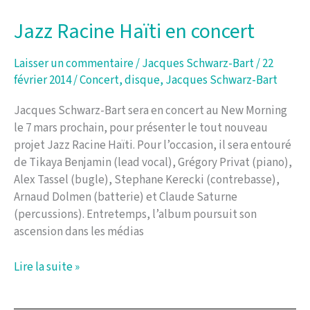
de
Jacques
Jazz Racine Haïti en concert
Schwarz-
Bart
Laisser un commentaire
/
Jacques Schwarz-Bart
/
22
en
février 2014
/
Concert
,
disque
,
Jacques Schwarz-Bart
tournée
en
Jacques Schwarz-Bart sera en concert au New Morning
France
le 7 mars prochain, pour présenter le tout nouveau
cet
projet Jazz Racine Haïti. Pour l’occasion, il sera entouré
automne
de Tikaya Benjamin (lead vocal), Grégory Privat (piano),
Alex Tassel (bugle), Stephane Kerecki (contrebasse),
Arnaud Dolmen (batterie) et Claude Saturne
(percussions). Entretemps, l’album poursuit son
ascension dans les médias
Jazz
Lire la suite »
Racine
Haïti