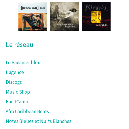
e
r
c
h
e
Le réseau
r
Le Bananier bleu
:
L'agence
Discogs
Music Shop
BandCamp
Afro Caribbean Beats
Notes Bleues et Nuits Blanches