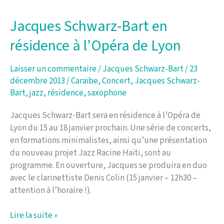
en
concert
Jacques Schwarz-Bart en
résidence à l’Opéra de Lyon
Laisser un commentaire
/
Jacques Schwarz-Bart
/
23
décembre 2013
/
Caraïbe
,
Concert
,
Jacques Schwarz-
Bart
,
jazz
,
résidence
,
saxophone
Jacques Schwarz-Bart sera en résidence à l’Opéra de
Lyon du 15 au 18 janvier prochain. Une série de concerts,
en formations minimalistes, ainsi qu’une présentation
du nouveau projet Jazz Racine Haïti, sont au
programme. En ouverture, Jacques se produira en duo
avec le clarinettiste Denis Colin (15 janvier – 12h30 –
attention à l’horaire !).
Jacques
Lire la suite »