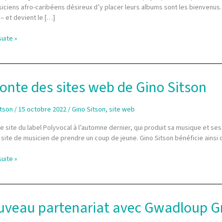
iciens afro-caribéens désireux d’y placer leurs albums sont les bienvenus. 
– et devient le […]
suite »
ue
t
er
onte des sites web de Gino Sitson
itson
/
15 octobre 2022
/
Gino Sitson
,
site web
e site du label Polyvocal à l’automne dernier, qui produit sa musique et s
site de musicien de prendre un coup de jeune. Gino Sitson bénéficie ainsi d’u
e
suite »
veau partenariat avec Gwadloup G