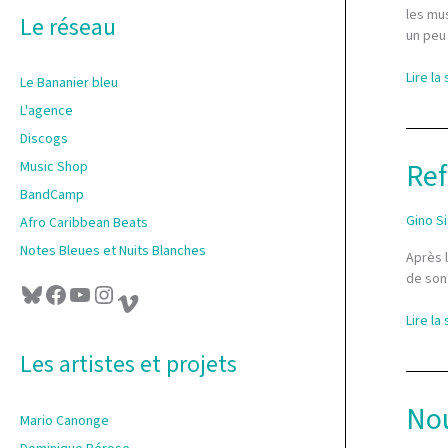
r
les mus
Le réseau
un peu 
:
La
Lire la 
Le Bananier bleu
boutiq
L'agence
devien
Discogs
le
Banani
Ref
Music Shop
bleu
BandCamp
Music
Gino S
Afro Caribbean Beats
Shop
Notes Bleues et Nuits Blanches
Après l
de son 
Bluesky
Facebook
YouTube
Instagram
Vimeo
Refont
Lire la 
des
Les artistes et projets
sites
web
de
Nou
Mario Canonge
Gino
Sitson