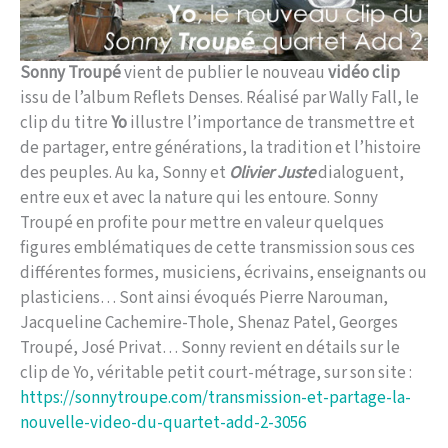
Sonny Troupé
vient de publier le nouveau
vidéo clip
issu de l’album Reflets Denses. Réalisé par Wally Fall, le
clip du titre
Yo
illustre l’importance de transmettre et
de partager, entre générations, la tradition et l’histoire
des peuples. Au ka, Sonny et
Olivier Juste
dialoguent,
entre eux et avec la nature qui les entoure. Sonny
Troupé en profite pour mettre en valeur quelques
figures emblématiques de cette transmission sous ces
différentes formes, musiciens, écrivains, enseignants ou
plasticiens… Sont ainsi évoqués Pierre Narouman,
Jacqueline Cachemire-Thole, Shenaz Patel, Georges
Troupé, José Privat… Sonny revient en détails sur le
clip de Yo, véritable petit court-métrage, sur son site :
https://sonnytroupe.com/transmission-et-partage-la-
nouvelle-video-du-quartet-add-2-3056