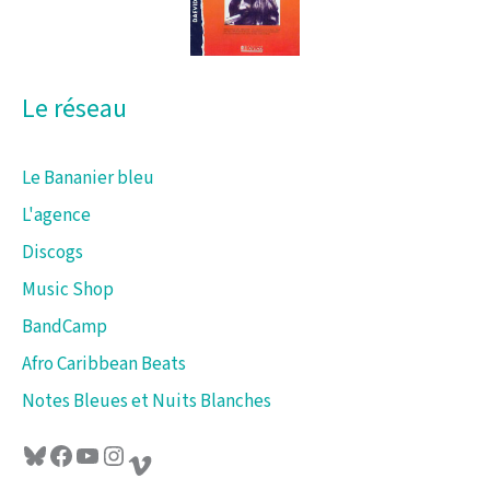
r
:
Le réseau
Le Bananier bleu
L'agence
Discogs
Music Shop
BandCamp
Afro Caribbean Beats
Notes Bleues et Nuits Blanches
Bluesky
Facebook
YouTube
Instagram
Vimeo